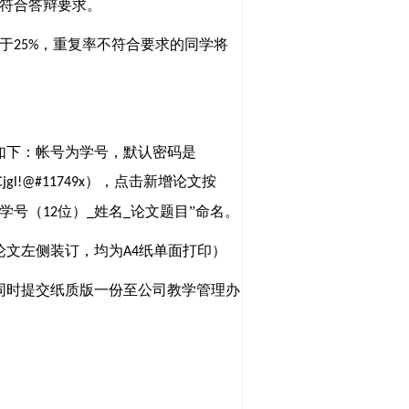
符合答辩要求。
于
，重复
率不符合要求的同学
将
25%
如下：帐号为学号，默认密码是
）
，点击新增论文按
Cjgl!@#11749x
学号
（
位
）
姓名
论文题目
”
命名。
12
_
_
论文左侧装订，均为
纸单面打印）
A4
同时提交纸质版一份至公司教学管理办