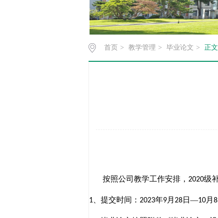
首页
>
教学管理
>
毕业论文
>
正文
按照公司教学工作安排，
级
202
0
、提交时间：
年
月
日
—
月
1
202
3
9
2
8
10
8