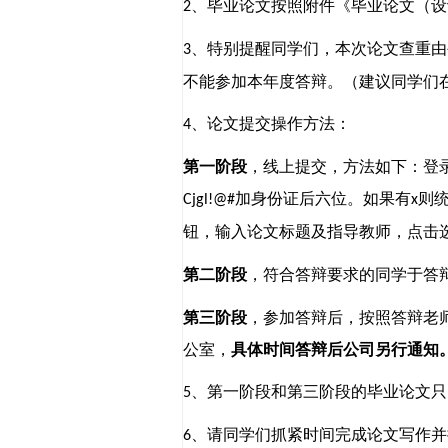
、毕业论文按照附件《毕业论文（设
2
、
特别提醒同学们，本次论文查重由
3
不能参加本年度答辩。
（
建议同学们
、论文提交操作方法：
4
第一阶段
，线上提交，方法如下：
登
加身份证后六位。如果有
则
Cjgl!@#
x
钮，输入论文标题及指导教师，点击
第二阶段
，符合答辩要求的同学于答
第三阶段
，参加答辩后，按照答辩老
公室，
具体时间答辩后公司另行通知
、
第一阶段和第三阶段的
毕业论文
只
5
、
请同学们抓紧时间完成论文写作并
6