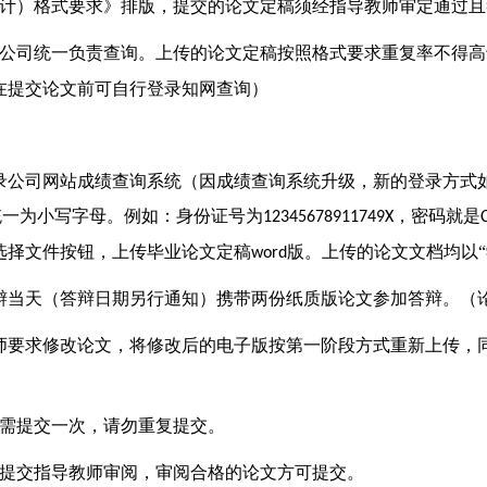
计）格式要求》排版
，
提交的论文
定稿须
经指导教师审
定通过且
公司统一负责查询。
上传
的
论文
定稿按照格式要求重复率不得高
在提交论文前可自行登录知网查询
）
录公司网站成绩
查询
系统
（
因成绩查询系统升级，新的登录方式
统一为小写字母。例如：身份证号为
，密码就是
12345678911749X
选择文件按钮，上传毕业论文定稿
版。上传的论文文档均以
“
word
辩当天（答辩日期另行通知）携带两份纸质版论文参加答辩。（
师要求修改论文，将修改后的电子版按第一阶段方式重新上传，
。
需提交一次，
请勿重复提交。
提交指导教师审阅，审阅合格的论文方可提交。