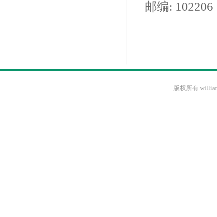
邮编: 102206
版权所有 willi