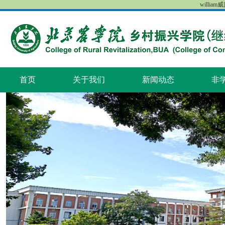
william
首页
关于我们
新闻动态
非