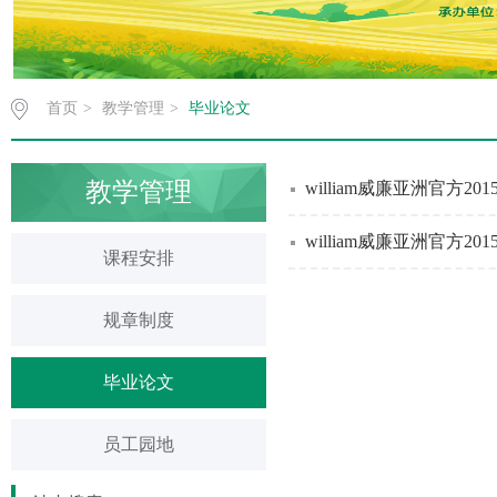
首页
>
教学管理
>
毕业论文
教学管理
william威廉亚洲官方
william威廉亚洲官方
课程安排
规章制度
毕业论文
员工园地