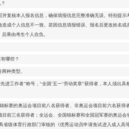
么？
写并复核本人报名信息，确保填报信息完整准确无误。
特别提示
免造成个人信息不一致。
若因信息填报错误、报名后更改姓名或
，后果由考生个人自负。
策
有哪些
？
分两种类型。
国先进工作者
”
称号，
“
全国
‘
五一
’
劳动奖章
”
获得者，本人须出具
锦标赛的奥运会项目前八名获得者、非奥运会项目前六名获得
项目前三名获得者；全运会、全国锦标赛和全国冠军赛的奥运会
具省级体育行政部门审核的《优秀运动员申请免试进入成人高