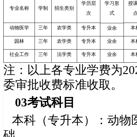
学历层
学习形
授
专业名称
学制
招生类别
次
式
动物医学
三年
农学类
专升本
本
业余
园林
三年
农学类
专升本
业余
本
社会工作
三年
法学类
专升本
业余
本
注：以上各专业学费为
20
委审批收费标准收取。
03
考试科目
本科（专升本）：动物
础