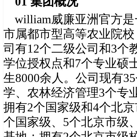
01
集团概况
william威廉亚洲
市属都市型高等农业院校
司有
12
个二级公司和
3
个
学位授权点和
7
个专业硕
生
8000
余人。公司现有
35
学、农林经济管理
3
个专
拥有
2
个国家级和
4
个北京
个国家级、
5
个北京市级
基地；拥有
2
个北京市级