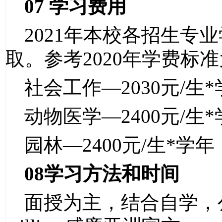
07
学习费用
202
1
年本校各招生专业
取。参考
20
20
年学费标准
社会工作
—
2030
元
/
生
*
动物医学
—
2400
元
/
生
*
园林
—
2400
元
/
生
*
学年
08
学习方法和时间
面授为主，结合自学，