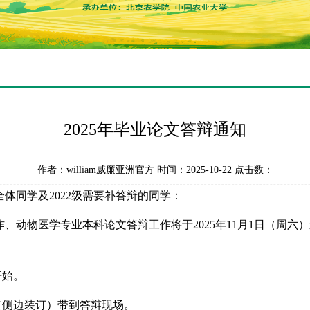
2025年毕业论文答辩通知
作者：william威廉亚洲官方 时间：2025-10-22 点击数：
全体同学及2022级需要补答辩的同学：
、动物医学专业本科论文答辩工作将于2025年11月1日（周六
开始。
（侧边装订）带到答辩现场。